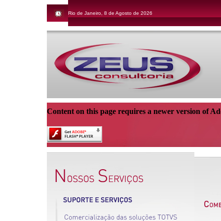
Rio de Janeiro, 8 de Agosto de 2026
Content on this page requires a newer version of Ad